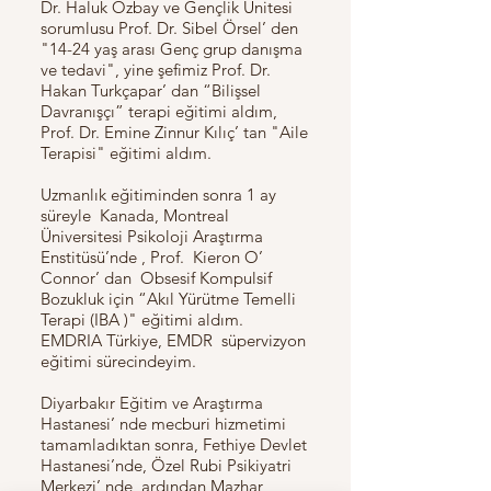
Dr. Haluk Özbay ve Gençlik Ünitesi
sorumlusu Prof. Dr. Sibel Örsel’ den
"14-24 yaş arası Genç grup danışma
ve tedavi", yine şefimiz Prof. Dr.
Hakan Turkçapar’ dan “Bilişsel
Davranışçı” terapi eğitimi aldım,
Prof. Dr. Emine Zinnur Kılıç’ tan "Aile
Terapisi" eğitimi aldım.
Uzmanlık eğitiminden sonra 1 ay
süreyle Kanada, Montreal
Üniversitesi Psikoloji Araştırma
Enstitüsü’nde , Prof. Kieron O’
Connor’ dan Obsesif Kompulsif
Bozukluk için “Akıl Yürütme Temelli
Terapi (IBA )" eğitimi aldım.
EMDRIA Türkiye, EMDR süpervizyon
eğitimi sürecindeyim.
Diyarbakır Eğitim ve Araştırma
Hastanesi’ nde mecburi hizmetimi
tamamladıktan sonra, Fethiye Devlet
Hastanesi’nde, Özel Rubi Psikiyatri
Merkezi’ nde, ardından Mazhar